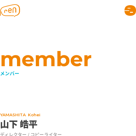
株式会社ren｜つながりのデザイン
renについて
トップページ
なぜつながり？
メンバー
SNAPについて
会社のこと
できること
プロジェクト
メンバー
組織デザイン
事業デザイン
コミュニケーションデザイン
つながりのヒント
山下 皓平
読みもの
お知らせ
ディレクター / コピーライター