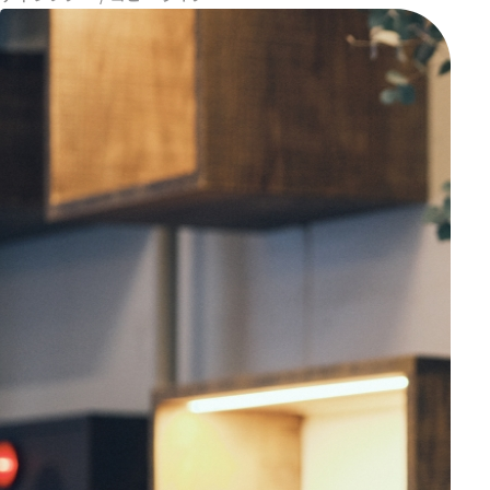
よくあるご質問
採用情報・パートナー募集
renの会社案内
相談する
ぜひぜひ
Instagram
X
Facebook
個人情報保護方針
特定商取引法に基づく表記