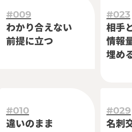
#009
#023
わかり合えない
相手
前提に立つ
情報
埋め
#010
#029
違いのまま
名刺