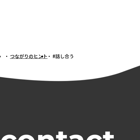
つながりのヒント
#話し合う
トップ