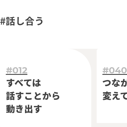
#話し合う
#012
#04
すべては
つな
話すことから
変え
動き出す