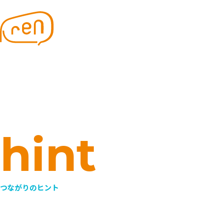
株式会社ren｜つながりのデザイン
renについて
プロジェク
なぜつながり？
組織デザイン
つながりのヒント
SNAPについて
コミュニケーシ