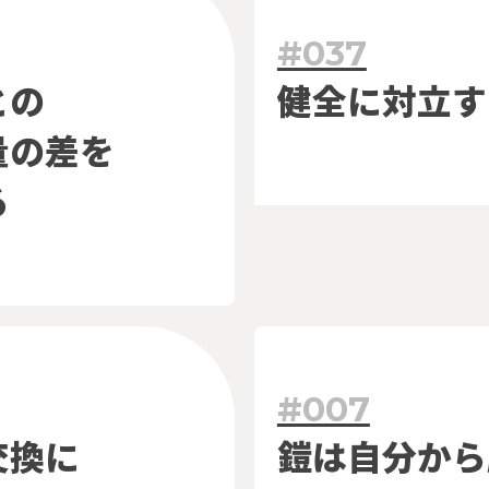
#037
との
健全に対立す
量の差を
る
#007
交換に
鎧は
自分から