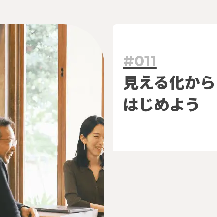
#011
できること
つながり
見える化から
はじめよう
プロジェクト
読みもの
組織デザイン
お知らせ
事業デザイン
コミュニケーションデザイン
よくある