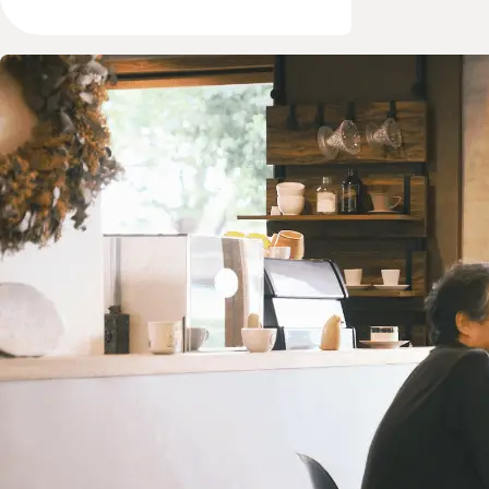
renについて
トップページ
なぜつながり？
メンバー
SNAPについて
会社のこと