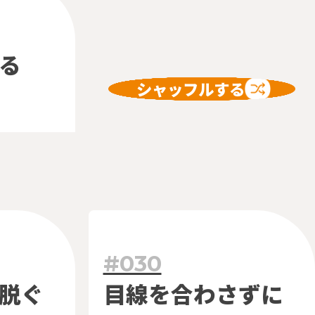
る
シャッフルする
#030
脱ぐ
目線を
合わさずに