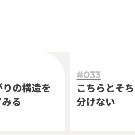
0
#033
がりの
構造を
こちらと
そち
てみる
分けない