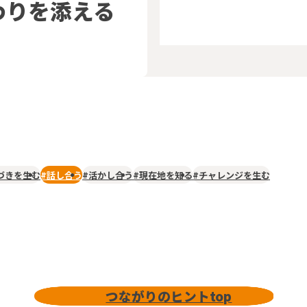
わりを
添える
づきを生む
#話し合う
#活かし合う
#現在地を知る
#チャレンジを生む
つながりのヒントtop