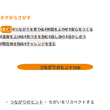
タグからさがす
#すべて
#つながりを育てる
#仲間をふやす
#安心をつくる
#温度を上げる
#気づきを生む
#話し合う
#活かし合う
#現在地を知る
#チャレンジを生む
つながりのヒントtop
つながりのヒントtop
つながりのヒント
ちがいをリスペクトする
トップ