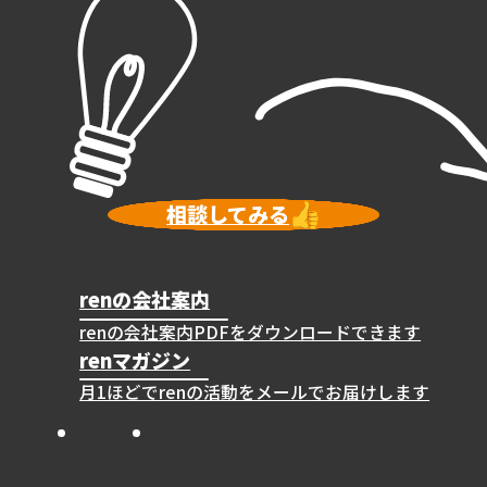
相談してみる
renの会社案内
renの会社案内PDFをダウンロードできます
renマガジン
月1ほどでrenの活動をメールでお届けします
Instagram
X
Facebook