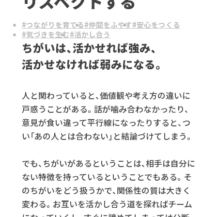
リスペクトする
よくあるご質問
採用情報・パートナー募集
#つながりを育てる
#仲間をふやす
#安心をつくる
#気づきを生む
#活かし合う
ちがいは、活かせれば強み、
活かせなければ弱みになる。
renの会社案内
人と関わっていると、価値観や考え方の違いに
相談する
戸惑うことがある。話が噛み合わなかったり、
ぜひぜひ
意見が食い違って平行線になったりすると、つ
い「あの人とは合わない」と結論づけてしまう。
Instagram
X
Facebook
個人情報保護方針
でも、ちがいがあるということは、相手は自分に
特定商取引法に基づく表記
ない特徴を持っているということでもある。そ
のちがいをどう扱うかで、関係性の質は大きく
変わる。お互いを活かし合う道を探ればチーム