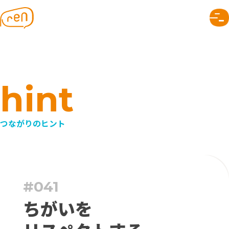
株式会社ren｜つながりのデザイン
renについて
トップページ
なぜつながり？
メンバー
SNAPについて
会社のこと
できること
プロジェクト
つながりのヒント
組織デザイン
事業デザイン
コミュニケーションデザイン
#041
つながりのヒント
ちがいを
読みもの
お知らせ