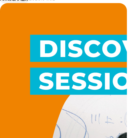
よくあるご質問
採用情報・パートナー募集
renの会社案内
相談する
ぜひぜひ
Instagram
X
Facebook
個人情報保護方針
特定商取引法に基づく表記