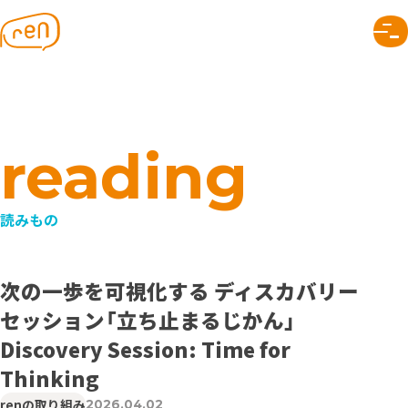
株式会社ren｜つながりのデザイン
renについて
トップページ
なぜつながり？
メンバー
SNAPについて
会社のこと
できること
プロジェクト
読みもの
組織デザイン
事業デザイン
次の一歩を可視化する ディスカバリー
セッション「立ち止まるじかん」
コミュニケーションデザイン
つながりのヒント
Discovery Session: Time for
読みもの
Thinking
お知らせ
renの取り組み
2026.04.02