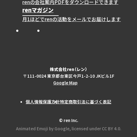
renの会社案内PDFをダウンロードできます
renマガジン
月1ほどでrenの活動をメールでお届けします
Instagram
X
Facebook
株式会社ren（レン）
〒111-0024 東京都台東区今戸1-2-10 JKビル1F
Google Map
個人情報保護方針
特定商取引法に基づく表記
© ren Inc.
Animated Emoji by Google, licensed under CC BY 4.0.