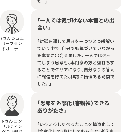
た。」
「一人では気づけない本音との出
会い」
Yさん ジュエ
「対話を通して思考を一つひとつ紐解い
リーブラン
ていく中で、
自分でも気づいていなかっ
ドオーナー
た本音に出会えました。
一人では迷っ
てしまう思考も、専門家の方と壁打ちす
ることでクリアになり、自分なりの答え
に確信を持てた、非常に価値ある時間で
した。」
「思考を外部化（客観視）できる
ありがたさ」
Nさん コン
「いろいろしゃべったことを構造化して
サルティン
（文章化して）形にしてもらうと、
考えを
グ会社経営