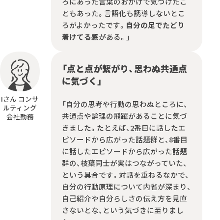
ろにあった言葉のおかげで気づけたこ
ともあった。言語化も誘導しないとこ
ろがよかったです。
自分の足でたどり
着けてる感
がある。」
「点と点が繋がり、思わぬ共通点
に気づく」
Iさん コンサ
「自分の思考や行動の思わぬところに、
ルティング
共通点や論理の飛躍があることに気づ
会社勤務
きました。たとえば、2番目に話したエ
ピソードから広がった話題群と、8番目
に話したエピソードから広がった話題
群の、枝葉同士が実はつながっていた、
という具合です。対話を重ねるなかで、
自分の行動原理について内省が深まり、
自己紹介や自分らしさの伝え方を見直
さないとな、という気づきに至りまし