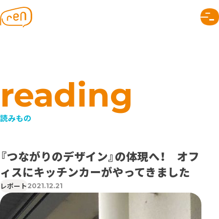
株式会社ren｜つながりのデザイン
renについて
トップページ
なぜつながり？
メンバー
SNAPについて
会社のこと
できること
プロジェクト
読みもの
組織デザイン
事業デザイン
『つながりのデザイン』の体現へ！ オフ
ィスにキッチンカーがやってきました
コミュニケーションデザイン
つながりのヒント
レポート
2021.12.21
読みもの
お知らせ