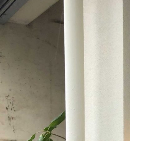
よくあるご質問
採用情報・パートナー募集
renの会社案内
相談する
ぜひぜひ
Instagram
X
Facebook
個人情報保護方針
特定商取引法に基づく表記