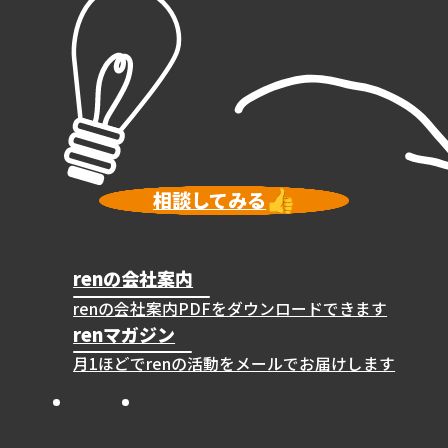
相談してみる
renの会社案内
renの会社案内PDFをダウンロードできます
renマガジン
月1ほどでrenの活動をメールでお届けします
Instagram
X
Facebook