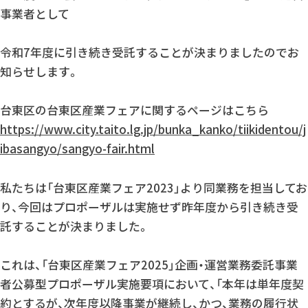
よくあるご質問
事業者として
採用情報・パートナー募集
令和7年度に引き続き受託することが決まりましたのでお
知らせします。
renの会社案内
台東区の台東区産業フェアに関するページはこちら
https://www.city.taito.lg.jp/bunka_kanko/tiikidentou/j
相談する
ibasangyo/sangyo-fair.html
ぜひぜひ
私たちは「台東区産業フェア2023」より同業務を担当してお
Instagram
X
Facebook
り、今回はプロポーザルは実施せず昨年度から引き続き受
個人情報保護方針
託することが決まりました。
特定商取引法に基づく表記
これは、「台東区産業フェア2025」企画・運営業務委託事業
者公募型プロポーザル実施要項において、「本年は単年度契
約とするが、次年度以降事業が継続し、かつ、業務の履行状