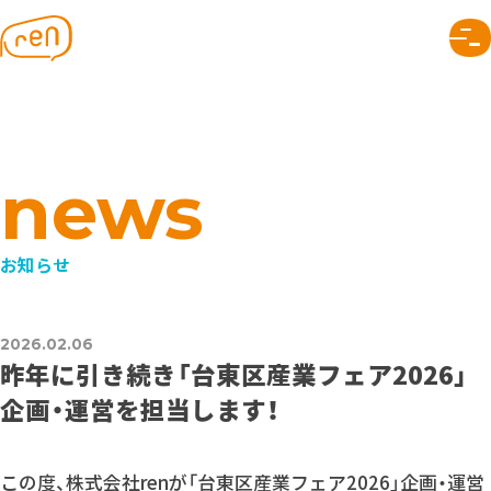
株式会社ren｜つながりのデザイン
renについて
トップページ
なぜつながり？
メンバー
SNAPについて
会社のこと
できること
プロジェクト
お知らせ
組織デザイン
事業デザイン
2026.02.06
昨年に引き続き「台東区産業フェア2026」
コミュニケーションデザイン
つながりのヒント
企画・運営を担当します！
読みもの
お知らせ
この度、株式会社renが「台東区産業フェア2026」企画・運営