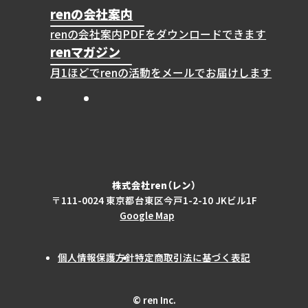
renの会社案内
renの会社案内PDFをダウンロードできます
renマガジン
月1ほどでrenの活動をメールでお届けします
Instagram
X
Facebook
株式会社ren（レン）
〒111-0024 東京都台東区今戸1-2-10 JKビル1F
Google Map
個人情報保護方針
特定商取引法に基づく表記
© ren Inc.