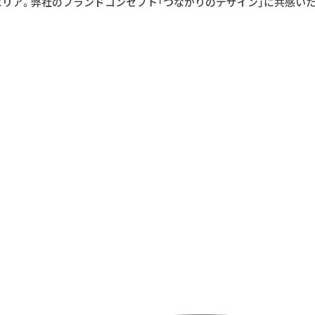
エリア。弊社のブランドコンセプト「つながりのデザイン」に共感い
採用情報
renの会社案内
相
ぜ